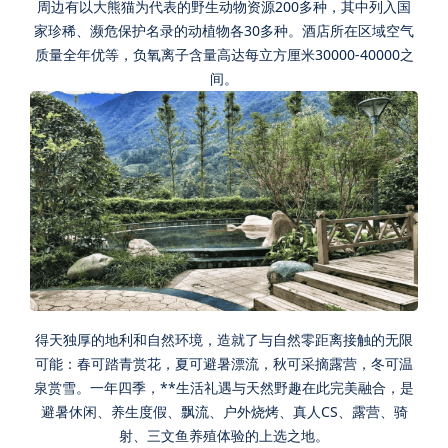
周边有以大熊猫为代表的野生动物资源200多种，其中列入国
家珍稀、濒危保护名录的动植物各30多种。酒店所在区域空气
质量全年优等，负氧离子含量高达每立方厘米30000-40000之
间。
得天独厚的地利和自然环境，造就了与自然零距离接触的无限
可能：春可踏青赏花，夏可避暑漂流，秋可采摘露营，冬可温
泉赏雪。一年四季，**生活礼遇与天然野趣在此完美融合，是
避暑休闲、养生度假、飘流、户外烧烤、真人CS、露营、骑
射、三文鱼养殖体验的上选之地。