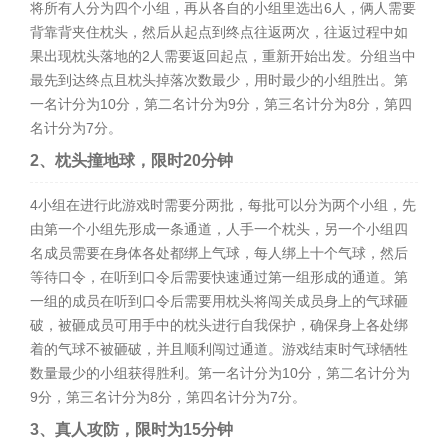
将所有人分为四个小组，再从各自的小组里选出6人，俩人需要
背靠背夹住枕头，然后从起点到终点往返两次，往返过程中如
果出现枕头落地的2人需要返回起点，重新开始出发。分组当中
最先到达终点且枕头掉落次数最少，用时最少的小组胜出。第
一名计分为10分，第二名计分为9分，第三名计分为8分，第四
名计分为7分。
2、枕头撞地球，限时20分钟
4小组在进行此游戏时需要分两批，每批可以分为两个小组，先
由第一个小组先形成一条通道，人手一个枕头，另一个小组四
名成员需要在身体各处都绑上气球，每人绑上十个气球，然后
等待口令，在听到口令后需要快速通过第一组形成的通道。第
一组的成员在听到口令后需要用枕头将闯关成员身上的气球砸
破，被砸成员可用手中的枕头进行自我保护，确保身上各处绑
着的气球不被砸破，并且顺利闯过通道。游戏结束时气球牺牲
数量最少的小组获得胜利。第一名计分为10分，第二名计分为
9分，第三名计分为8分，第四名计分为7分。
3、真人攻防，限时为15分钟