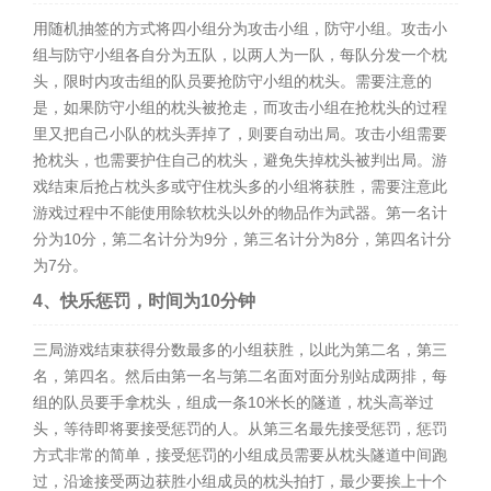
用随机抽签的方式将四小组分为攻击小组，防守小组。攻击小
组与防守小组各自分为五队，以两人为一队，每队分发一个枕
头，限时内攻击组的队员要抢防守小组的枕头。需要注意的
是，如果防守小组的枕头被抢走，而攻击小组在抢枕头的过程
里又把自己小队的枕头弄掉了，则要自动出局。攻击小组需要
抢枕头，也需要护住自己的枕头，避免失掉枕头被判出局。游
戏结束后抢占枕头多或守住枕头多的小组将获胜，需要注意此
游戏过程中不能使用除软枕头以外的物品作为武器。第一名计
分为10分，第二名计分为9分，第三名计分为8分，第四名计分
为7分。
4、快乐惩罚，时间为10分钟
三局游戏结束获得分数最多的小组获胜，以此为第二名，第三
名，第四名。然后由第一名与第二名面对面分别站成两排，每
组的队员要手拿枕头，组成一条10米长的隧道，枕头高举过
头，等待即将要接受惩罚的人。从第三名最先接受惩罚，惩罚
方式非常的简单，接受惩罚的小组成员需要从枕头隧道中间跑
过，沿途接受两边获胜小组成员的枕头拍打，最少要挨上十个