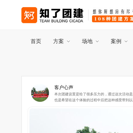
首页
方案
场地
案例
客户心声
本次团建设置是给了很多压力的，通过这次活动是
也是希望在这个体验的过程中后把这种感受带到以