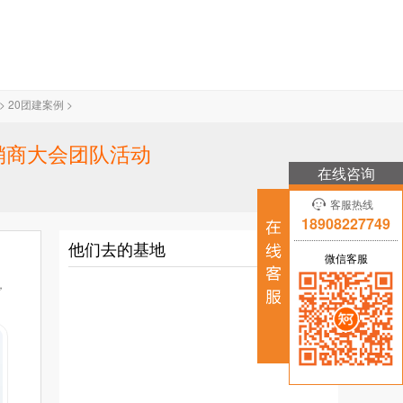
>
20团建案例
>
销商大会团队活动
在线咨询
客服热线
18908227749
他们去的基地
微信客服
，